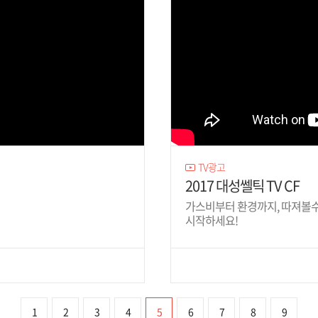
TV광고
2017 대성쎌틱 TV CF
가스비부터 환경까지, 따져볼
시작하세요!
1
2
3
4
5
6
7
8
9