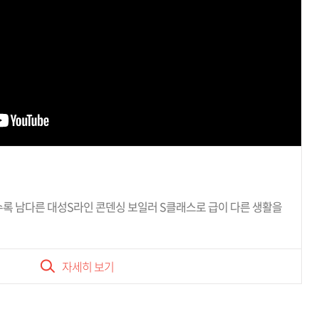
수록 남다른
대성S라인 콘덴싱 보일러 S클래스로 급이 다른
생활을
자세히 보기