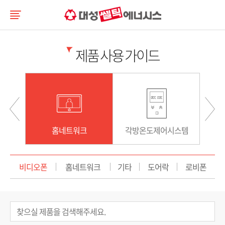
제품 사용 가이드
스템
홈네트워크
각방온도제어시스템
비디오폰
홈네트워크
기타
도어락
로비폰