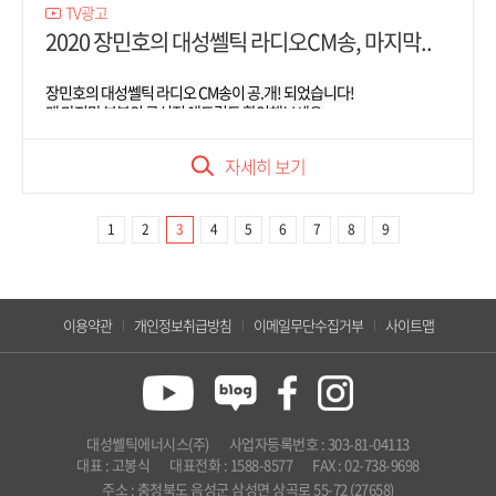
TV광고
2020 장민호의 대성쎌틱 라디오CM송, 마지막..
장민호의 대성쎌틱 라디오 CM송이 공.개! 되었습니다!

맨 마지막 부분의 구성진 애드립도 확인해보세요.
자세히 보기
1
2
3
4
5
6
7
8
9
이용약관
개인정보취급방침
이메일무단수집거부
사이트맵
대성쎌틱에너시스(주)
사업자등록번호 : 303-81-04113
대표 : 고봉식
대표전화 : 1588-8577
FAX : 02-738-9698
주소 : 충청북도 음성군 삼성면 상곡로 55-72 (27658)