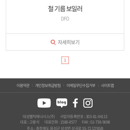
철 기름 보일러
DFO
자세히보기
1
이용약관
개인정보취급방침
이메일무단수집거부
사이트맵
대성쎌틱에너시스(주)
사업자등록번호 : 303-81-04113
대표 : 고봉식
대표전화 : 1588-8577
FAX : 02-738-9698
주소 : 충청북도 음성군 삼성면 상곡로 55-72 (27658)