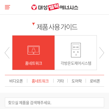
제품 사용 가이드
스템
홈네트워크
각방온도제어시스템
비디오폰
홈네트워크
기타
도어락
로비폰