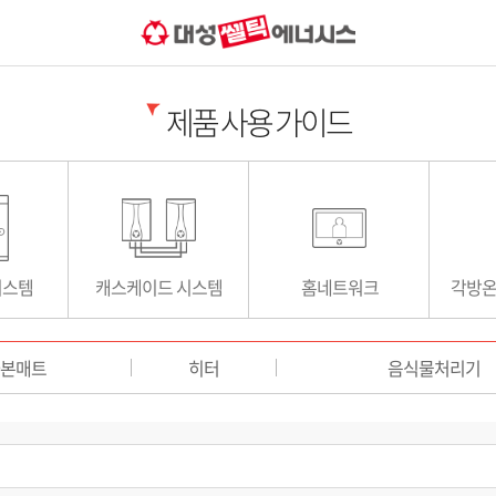
제품 사용 가이드
시스템
캐스케이드 시스템
홈네트워크
각방
본매트
히터
음식물처리기