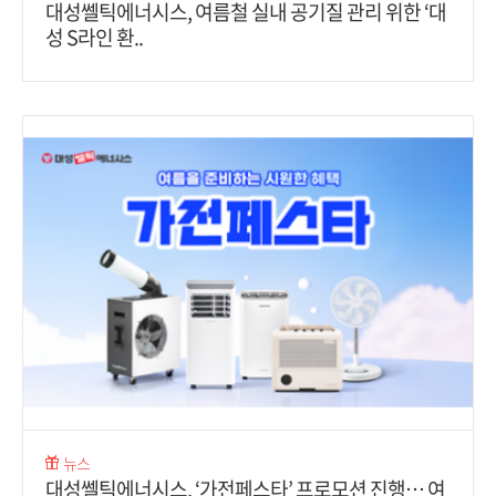
대성쎌틱에너시스, 여름철 실내 공기질 관리 위한 ‘대
성 S라인 환..
뉴스
대성쎌틱에너시스, ‘가전페스타’ 프로모션 진행… 여