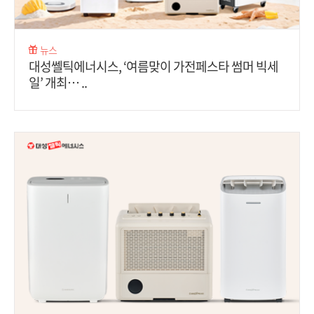
뉴스
대성쎌틱에너시스, ‘여름맞이 가전페스타 썸머 빅세
일’ 개최… ..