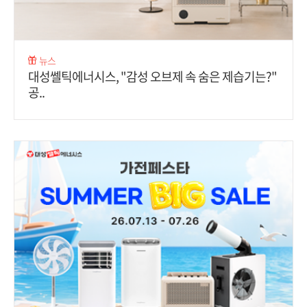
뉴스
대성쎌틱에너시스, "감성 오브제 속 숨은 제습기는?"
공..