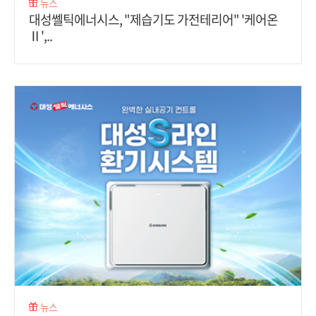
뉴스
대성쎌틱에너시스, "제습기도 가전테리어" '케어온
Ⅱ',..
뉴스