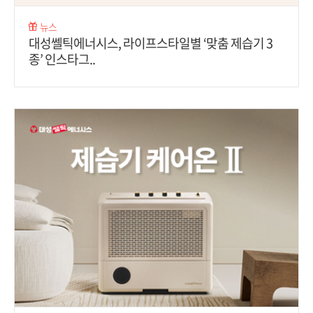
뉴스
대성쎌틱에너시스, 라이프스타일별 ‘맞춤 제습기 3
종’ 인스타그..