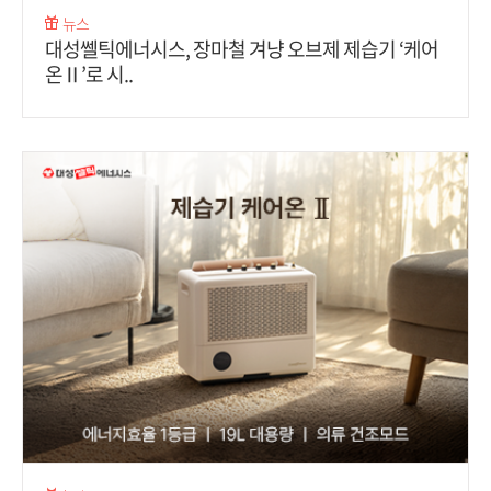
뉴스
대성쎌틱에너시스, 장마철 겨냥 오브제 제습기 ‘케어
온Ⅱ’로 시..