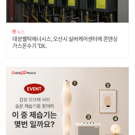
뉴스
대성쎌틱에너시스, 오산시 실버케어센터에 콘덴싱
가스온수기 'DX..