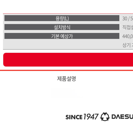
용량(L)
30 / 5
설치방식
직접설
기본 예상가
440,
상기 
제품설명