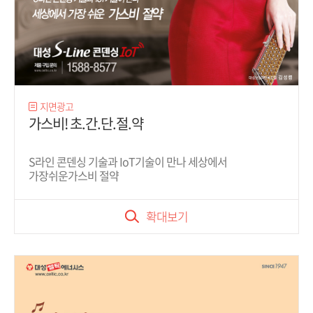
지면광고
가스비! 초.간.단.절.약
S라인 콘덴싱 기술과 IoT기술이 만나 세상에서
가장쉬운가스비 절약
확대보기