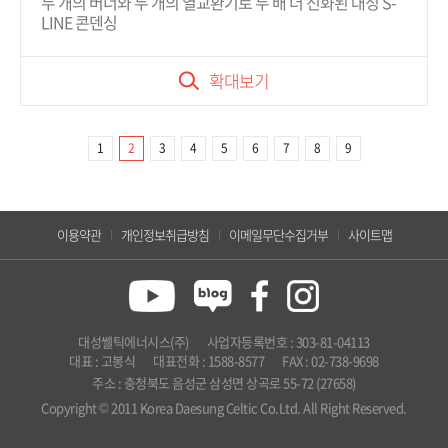
두 개의 버너와 두 개의 열교환기로 두 배 더 진화된 대성 S-
LINE 콘덴싱
확대보기
1
2
3
4
5
6
7
8
9
이용약관
개인정보취급방침
이메일무단수집거부
사이트맵
대성쎌틱에너시스(주)
사업자등록번호 : 303-81-04113
대표 : 고봉식
대표전화 : 1588-8577
FAX : 02-738-9698
주소 : 충청북도 음성군 삼성면 상곡로 55-72 (27658)
Copyright © 2011 Korea Daesung Celtic Co.Ltd. All Right Reserved.