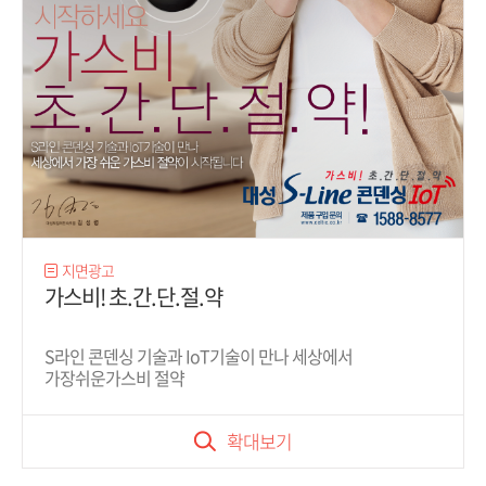
지면광고
가스비! 초.간.단.절.약
S라인 콘덴싱 기술과 IoT기술이 만나 세상에서
가장쉬운가스비 절약
확대보기