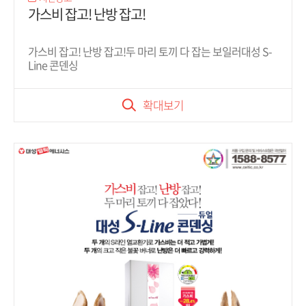
가스비 잡고! 난방 잡고!
가스비 잡고! 난방 잡고!두 마리 토끼 다 잡는 보일러대성 S-
Line 콘덴싱
확대보기