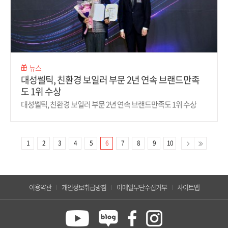
뉴스
대성쎌틱, 친환경 보일러 부문 2년 연속 브랜드만족
도 1위 수상
대성쎌틱, 친환경 보일러 부문 2년 연속 브랜드만족도 1위 수상
1
2
3
4
5
6
7
8
9
10
이용약관
개인정보취급방침
이메일무단수집거부
사이트맵