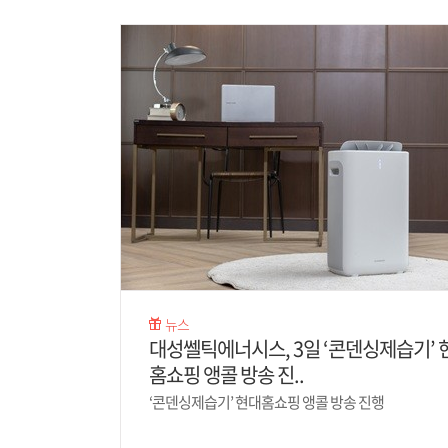
뉴스
대성쎌틱에너시스, 3일 ‘콘덴싱제습기’ 
홈쇼핑 앵콜 방송 진..
‘콘덴싱제습기’ 현대홈쇼핑 앵콜 방송 진행