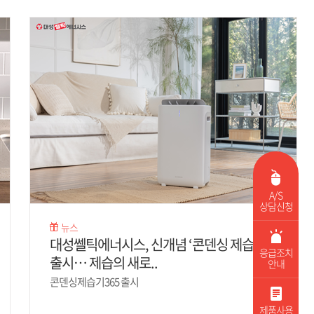
A/S
상담신청
뉴스
대성쎌틱에너시스, 신개념 ‘콘덴싱 제습기’
응급조치
출시… 제습의 새로..
안내
콘덴싱제습기365 출시
제품사용