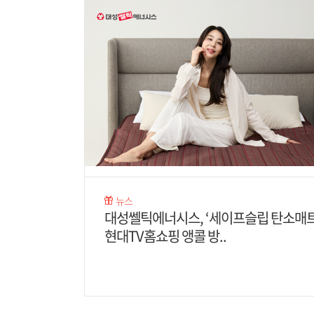
뉴스
대성쎌틱에너시스, ‘세이프슬립 탄소매트
현대TV홈쇼핑 앵콜 방..