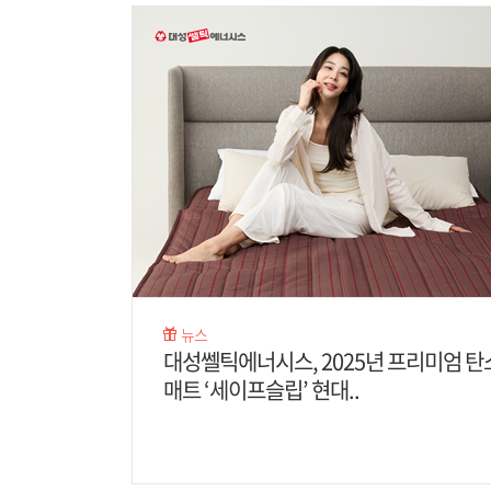
뉴스
대성쎌틱에너시스, 2025년 프리미엄 탄
매트 ‘세이프슬립’ 현대..