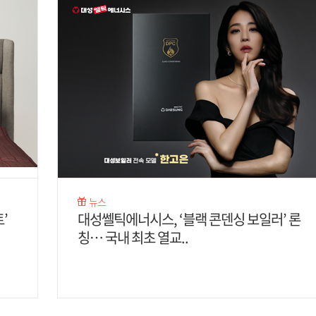
뉴스
’
대성쎌틱에너시스, ‘블랙 콘덴싱 보일러’ 론
칭… 국내 최초 열교..