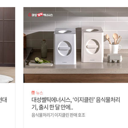
뉴스
현대
대성쎌틱에너시스, ‘이지클린’ 음식물처리
기, 출시 한 달 만에..
음식물처리기 이지클린 판매 호조