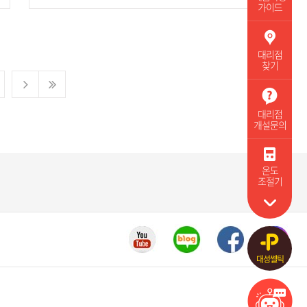
가이드
대리점
찾기
대리점
개설문의
온도
조절기
대성쎌틱