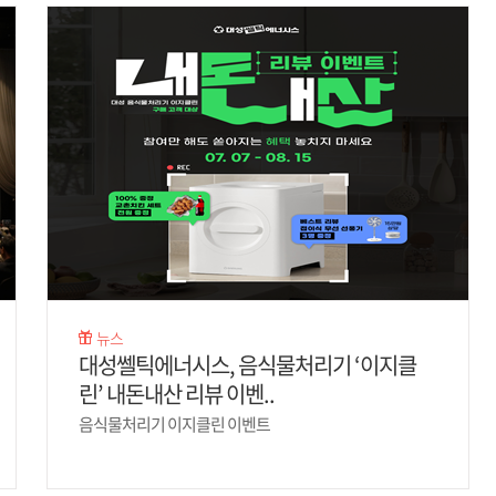
뉴스
대성쎌틱에너시스, 음식물처리기 ‘이지클
린’ 내돈내산 리뷰 이벤..
음식물처리기 이지클린 이벤트