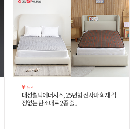
뉴스
대성쎌틱에너시스, 25년형 전자파 화재 걱
정없는 탄소매트 2종 출..