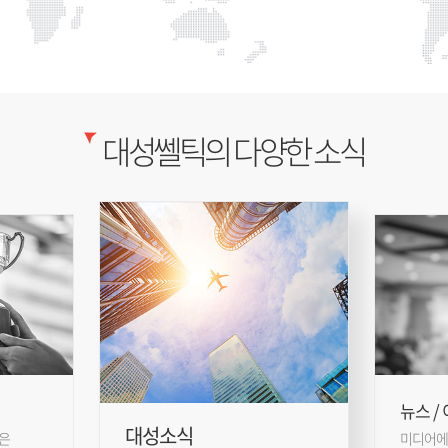
대성쎌틱의 다양한 소식
뉴스 /
대성소식
은
미디어에