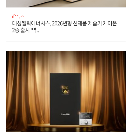
뉴스
대성쎌틱에너시스, 2026년형 신제품 제습기 케어온
2종 출시 ‘역..