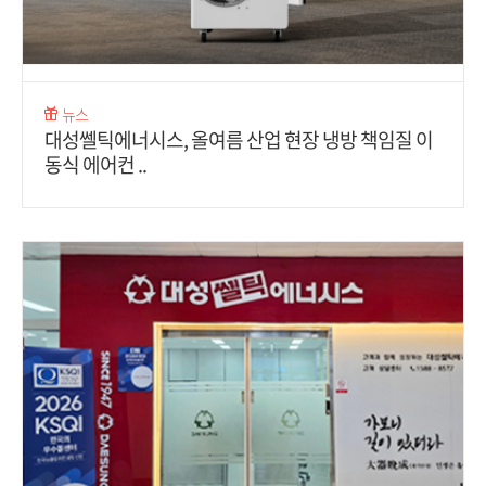
뉴스
대성쎌틱에너시스, 올여름 산업 현장 냉방 책임질 이
동식 에어컨 ..