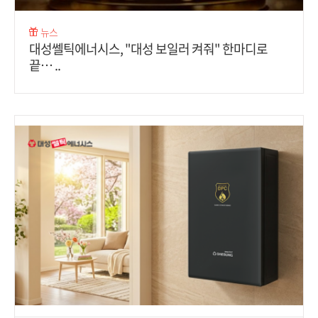
뉴스
대성쎌틱에너시스, "대성 보일러 켜줘" 한마디로
끝… ..