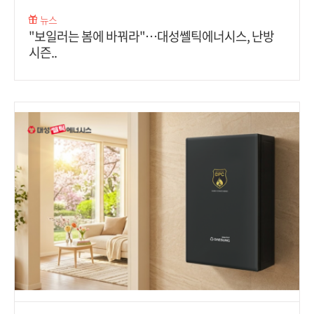
뉴스
"보일러는 봄에 바꿔라"…대성쎌틱에너시스, 난방
시즌..