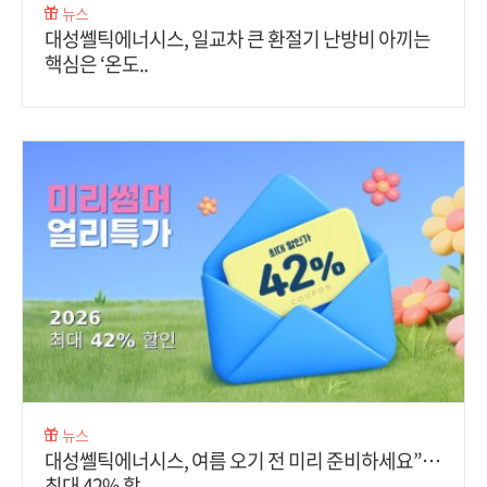
뉴스
대성쎌틱에너시스, 일교차 큰 환절기 난방비 아끼는
핵심은 ‘온도..
뉴스
대성쎌틱에너시스, 여름 오기 전 미리 준비하세요”…
최대 42% 할..