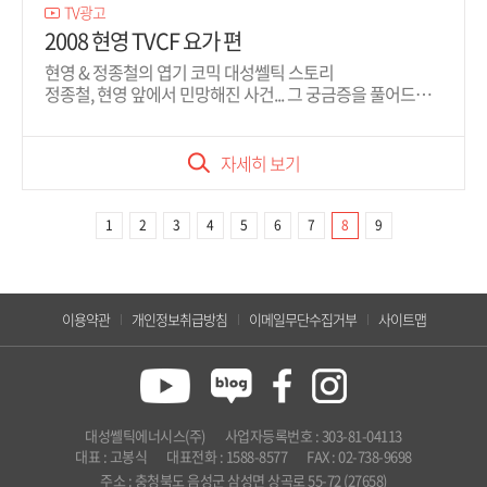
TV광고
2008 현영 TVCF 요가 편
현영 & 정종철의 엽기 코믹 대성쎌틱 스토리
정종철, 현영 앞에서 민망해진 사건... 그 궁금증을 풀어드립
니다!
자세히 보기
1
2
3
4
5
6
7
8
9
이용약관
개인정보취급방침
이메일무단수집거부
사이트맵
대성쎌틱에너시스(주)
사업자등록번호 : 303-81-04113
대표 : 고봉식
대표전화 : 1588-8577
FAX : 02-738-9698
주소 : 충청북도 음성군 삼성면 상곡로 55-72 (27658)