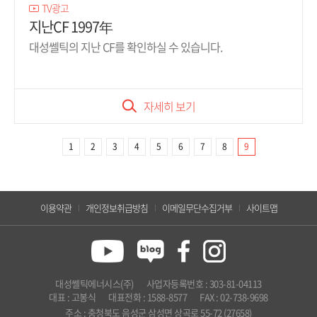
TV광고
지난CF 1997年
대성쎌틱의 지난 CF를 확인하실 수 있습니다.
자세히 보기
1
2
3
4
5
6
7
8
9
이용약관
개인정보취급방침
이메일무단수집거부
사이트맵
대성쎌틱에너시스(주)
사업자등록번호 : 303-81-04113
대표 : 고봉식
대표전화 : 1588-8577
FAX : 02-738-9698
주소 : 충청북도 음성군 삼성면 상곡로 55-72 (27658)