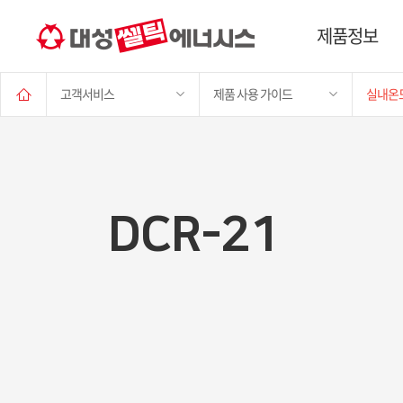
제품정보
고객서비스
제품 사용 가이드
실내온
DCR-21