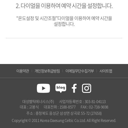
2. 다이얼을 이용하여 예약 시간을 설정합니다.
"온도설정 및 시간조절”다이얼을 이용하여 예약 시간을
설정합니다.
온수온도 조절하기
전원 켜기/끄기
이용약관
개인정보취급방침
이메일무단수집거부
사이트맵
대성쎌틱에너시스(주)
사업자등록번호 : 303-81-04113
대표 : 고봉식
대표전화 : 1588-8577
FAX : 02-738-9698
주소 : 충청북도 음성군 삼성면 상곡로 55-72 (27658)
Copyright © 2011 Korea Daesung Celtic Co.Ltd. All Right Reserved.
1. 온도조절기의 '전원' 버튼을 눌러주세요
1. '온수전용' 버튼을 누르세요