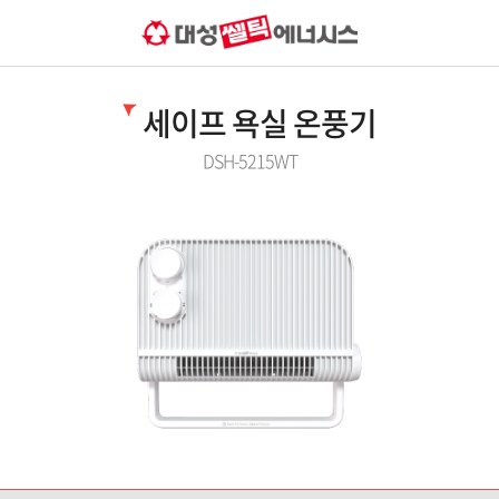
세이프 욕실 온풍기
DSH-5215WT