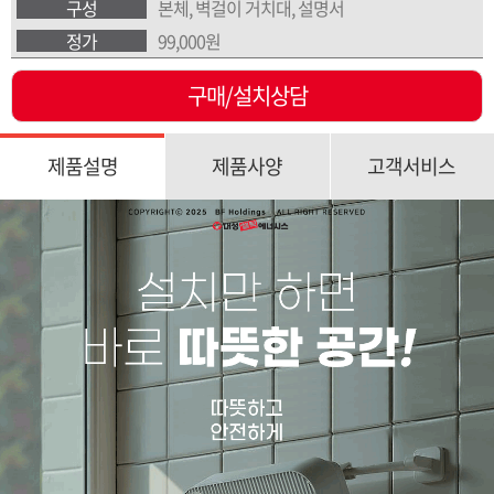
구성
본체, 벽걸이 거치대, 설명서
정가
99,000원
구매/설치상담
제품설명
제품사양
고객서비스