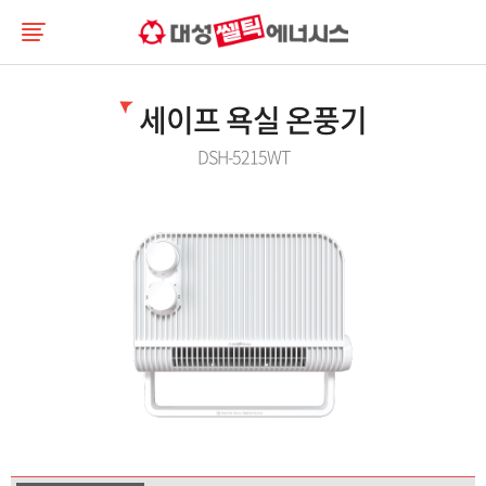
세이프 욕실 온풍기
DSH-5215WT