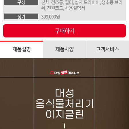
구성
본체, 건조통, 필터, 십자 드라이버, 청소용 브러
쉬, 전원코드, 사용설명서
정가
399,000원
구매하기
제품설명
제품사양
고객서비스