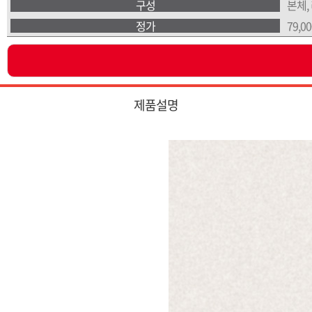
구성
본체,
정가
79,0
제품설명