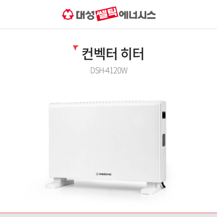
컨벡터 히터
DSH-4120W