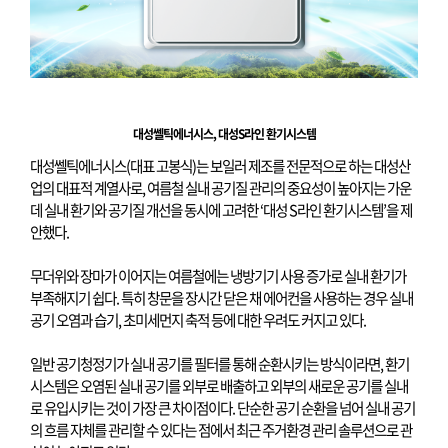
대성쎌틱에너시스
,
대성
S
라인 환기시스템
대성쎌틱에너시스
(
대표 고봉식
)
는 보일러 제조를 전문적으로 하는 대성산
업의 대표적 계열사로
,
여름철 실내 공기질 관리의 중요성이 높아지는 가운
데 실내 환기와 공기질 개선을 동시에 고려한
‘
대성
S
라인 환기시스템
’
을 제
안했다
.
무더위와 장마가 이어지는 여름철에는 냉방기기 사용 증가로 실내 환기가
부족해지기 쉽다
.
특히 창문을 장시간 닫은 채 에어컨을 사용하는 경우 실내
공기 오염과 습기
,
초미세먼지 축적 등에 대한 우려도 커지고 있다
.
일반 공기청정기가 실내 공기를 필터를 통해 순환시키는 방식이라면
,
환기
시스템은 오염된 실내 공기를 외부로 배출하고 외부의 새로운 공기를 실내
로 유입시키는 것이 가장 큰 차이점이다
.
단순한 공기 순환을 넘어 실내 공기
의 흐름 자체를 관리할 수 있다는 점에서 최근 주거환경 관리 솔루션으로 관