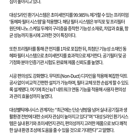
심이 높아지고 있다
.
대성
S
라인 환기시스템은 초미세먼지를
99.985%
제거할 수 있는 프리미엄
‘
동헤파 필터 시스템
’
을 적용했다
.
해당 필터 시스템은 부직포 및 프리필터
원단에 나노 스케일 두께의 구리층을 증착한 기능성 소재로
,
차압과 효율
,
항
균 성능까지 동시에 고려한 것이 특징이다
.
또한 프리필터를 통해 큰 먼지를
1
차로 포집한 뒤
,
최첨단 기능성 소재인 동
헤파 필터 시스템으로 초미세먼지를 효과적으로 제거한다
.
공기필터 및 공
기정화 분야 인증기관 시험도 완료해 제품 신뢰도를 높였다
.
시공 편의성도 강화했다
.
무덕트
(Non-Duct)
디자인을 적용해 복잡한 덕트
공사 없이 비교적 간편한 설치가 가능하며
,
필터 교체 또한 손쉽게 할 수 있도
록 설계됐다
.
여기에 최신
IoT
네트워크 연동 기능을 적용해 사용자 편의성
과 관리 효율성까지 높였다
.
대성쎌틱에너시스 관계자는
“
최근에는 단순 냉방을 넘어 실내 공기질과 생
활환경 전반에 대한 소비자 관심이 높아지고 있다
”
며
“
대성
S
라인 환기시스
템은 실내 환기와 초미세먼지 관리
,
편의성까지 고려한 제품으로 보다 쾌적
한 실내 환경 조성에 도움을 줄 수 있을 것으로 기대한다
”
고 말했다
.