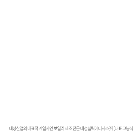
대성산업의 대표적 계열사인 보일러 제조 전문 대성쎌틱에너시스㈜ (대표 고봉식