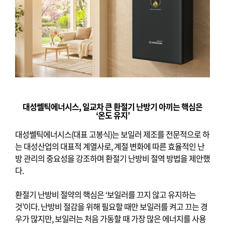
대성쎌틱에너시스
,
일교차 큰 환절기 난방기 아끼는 핵심은
‘
온도 유지
’
대성쎌틱에너시스
(
대표 고봉식
)
는 보일러 제조를 전문적으로 하
는 대성산업의 대표적 계열사로
,
계절 변화에 따른 효율적인 난
방 관리의 중요성을 강조하며 환절기 난방비 절역 방법을 제안했
다
.
환절기 난방비 절약의 핵심은
‘
보일러를 끄지 않고 유지하는
것
’
이다
.
난방비 절감을 위해 필요할 때만 보일러를 켜고 끄는 경
우가 많지만
,
보일러는 처음 가동할 때 가장 많은 에너지를 사용