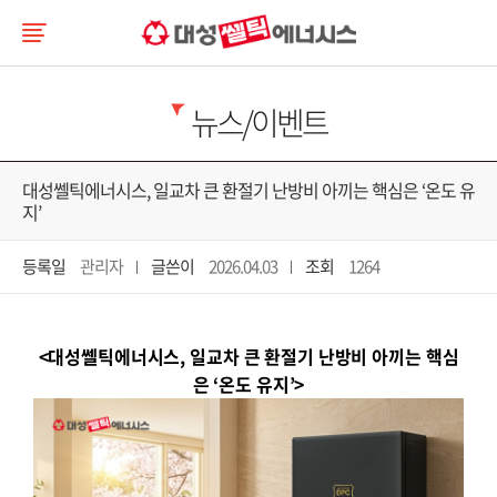
뉴스/이벤트
대성쎌틱에너시스, 일교차 큰 환절기 난방비 아끼는 핵심은 ‘온도 유
지’
등록일
관리자
글쓴이
2026.04.03
조회
1264
<
대성쎌틱에너시스
,
일교차 큰 환절기 난방비 아끼는 핵심
은
‘
온도 유지
’>