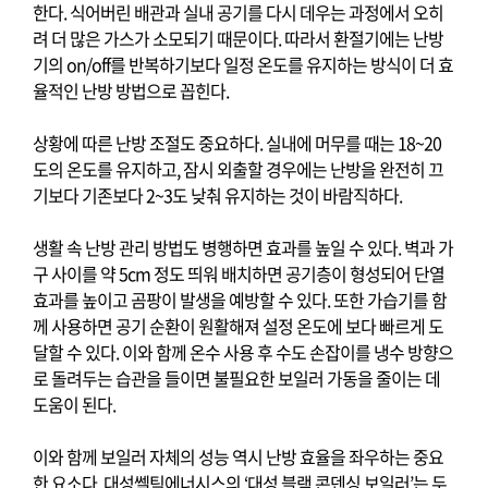
한다
.
식어버린 배관과 실내 공기를 다시 데우는 과정에서 오히
려 더 많은 가스가 소모되기 때문이다
.
따라서 환절기에는 난방
기의
on/off
를 반복하기보다 일정 온도를 유지하는 방식이 더 효
율적인 난방 방법으로 꼽힌다
.
상황에 따른 난방 조절도 중요하다
.
실내에 머무를 때는
18~20
도의 온도를 유지하고
,
잠시 외출할 경우에는 난방을 완전히 끄
기보다 기존보다
2~3
도 낮춰 유지하는 것이 바람직하다
.
생활 속 난방 관리 방법도 병행하면 효과를 높일 수 있다
.
벽과 가
구 사이를 약
5cm
정도 띄워 배치하면 공기층이 형성되어 단열
효과를 높이고 곰팡이 발생을 예방할 수 있다
.
또한 가습기를 함
께 사용하면 공기 순환이 원활해져 설정 온도에 보다 빠르게 도
달할 수 있다
.
이와 함께 온수 사용 후 수도 손잡이를 냉수 방향으
로 돌려두는 습관을 들이면 불필요한 보일러 가동을 줄이는 데
도움이 된다
.
이와 함께 보일러 자체의 성능 역시 난방 효율을 좌우하는 중요
한 요소다
.
대성쎌틱에너시스의
‘
대성 블랙 콘덴싱 보일러
’
는 두