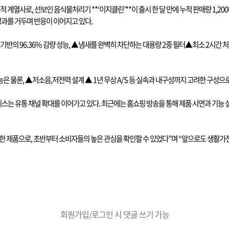
표적 계열사로
,
선보인 음식물처리기
**‘
이지클린
’**
이 출시 한 달 만에 누적 판매량
1,200
성과를 거두며 반응이 이어지고 있다
.
 기반의
96.36%
감량 성능
, ▲
냄새를 완벽히 차단하는 대용량
2
중 필터
▲
최소
2
시간 
능은 물론
, ▲
저소음
,
저전력 설계
▲ 1
년 무상
A/S
등 실속과 내구성까지 고려한 구성으
스는 유통 채널 확대를 이어가고 있다
.
최근에는 홈쇼핑 방송을 통해 제품 시연과 기능 
한 제품으로
,
초반부터 소비자들의 높은 관심을 확인할 수 있었다
”
며
“
앞으로도 생활가전
회원가입/로그인 시 댓글 쓰기 가능