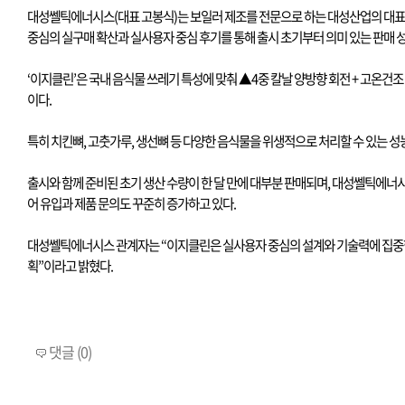
대성쎌틱에너시스
(
대표 고봉식
)
는 보일러 제조를 전문으로 하는 대성산업의 대
중심의 실구매 확산과 실사용자 중심 후기를 통해 출시 초기부터 의미 있는 판매 
‘이지클린’은 국내 음식물 쓰레기 특성에 맞춰
▲4
중 칼날 양방향 회전
+
고온건조
이다
.
특히 치킨뼈
,
고춧가루
,
생선뼈 등 다양한 음식물을 위생적으로 처리할 수 있는 성
출시와 함께 준비된 초기 생산 수량이 한 달 만에 대부분 판매되며
,
대성쎌틱에너시
어 유입과 제품 문의도 꾸준히 증가하고 있다
.
대성쎌틱에너시스 관계자는
“
이지클린은 실사용자 중심의 설계와 기술력에 집중
획
”
이라고 밝혔다
.
댓글 (0)