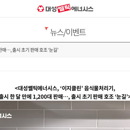
뉴스/이벤트
판매…, 출시 초기 판매 호조 ‘눈길’
<
대성쎌틱에너시스
, ‘
이지클린
’
음식물처리기
,
출시 한 달 만에
1,200
대 판매
…,
출시 초기 판매 호조
‘
눈길
’