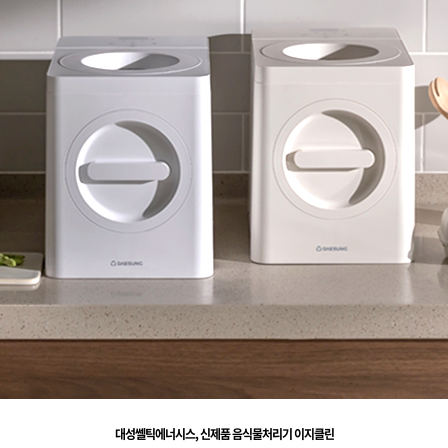
대성쎌틱에너시스
,
신제품 음식물처리기 이지클린