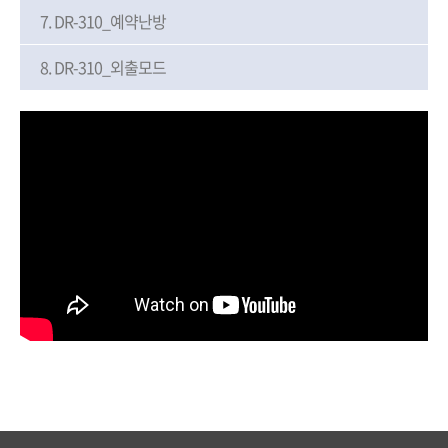
7.
DR-310_예약난방
8.
DR-310_외출모드
온수온도 조절하기
전원 켜기/끄기
난방사용