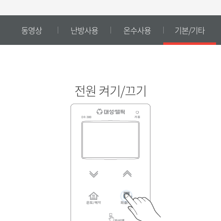
동영상
난방사용
온수사용
기본/기타
동영상으로 쉽고 편하게 사용법을 확인하실 수 있습니다.
온수온도 조절하기
전원 켜기/끄기
난방사용
1.
DR-300_난방모드
2.
DR-300_예약난방
3.
DR-300_온수모드
4.
DR-300_외출모드
5.
DR-300_방선택
6.
DR-310_난방모드