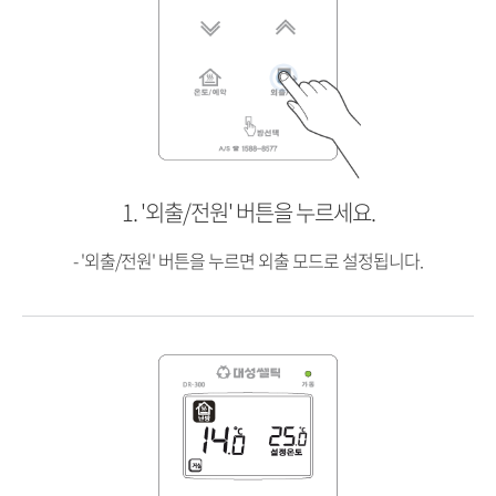
2. ︽︾ '조절' 버튼을 눌러 원하는 난방온도를
설정하세요.
1. '외출/전원' 버튼을 누르세요.
- 원하는 온도를 설정한 후 그대로 두면 잠시 후 저장되며 난방이
- '외출/전원' 버튼을 누르면 외출 모드로 설정됩니다.
가동됩니다.
- 실내 난방의 온도조절은 5~40℃까지 가능하며, 0.5℃씩
조절됩니다.
- 현재온도가 설정온도보다 낮으면 가동 램프가 켜지고 LCD창에
'난방' 아이콘이 표시되면서
난방이 가동됩니다.
- 난방을 정지하려면 설정온도를 현재 실내온도보다 낮게 설정하면
됩니다.
- 온수모드를 사용한 후 난방을 사용하려면 '온도/예약' 버튼을 눌러
난방 모드로