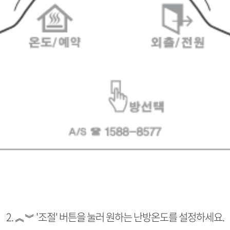
2. ︽︾ '조절' 버튼을 눌러 원하는 난방온도를 설정하세요.