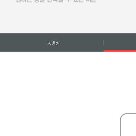
동영상
동영상으로 쉽고 편하게 사용법을 확인하실 수 있습니다.
1.
DR-300_난방모드
2.
DR-300_예약난방
3.
DR-300_온수모드
4.
DR-300_외출모드