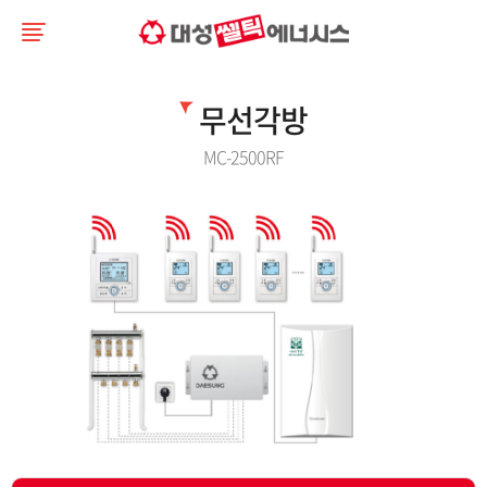
무선각방
MC-2500RF