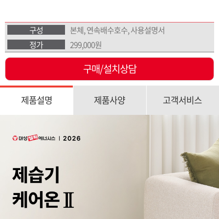
구성
본체, 연속배수호수, 사용설명서
정가
299,000원
구매/설치상담
제품설명
제품사양
고객서비스