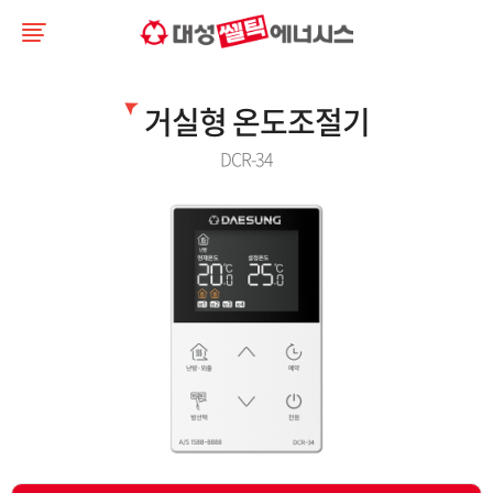
거실형 온도조절기
DCR-34