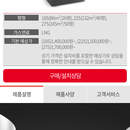
평형
18S(86m²/26평), 22S(132m²/40평),
27S(165m²/50평)
가스연료
LNG
기본 예상가
(18S)1,400,000원~, (22S)1,500,000원~,
(27S)1,700,000원~
상기 가격은 설치비를 포함한 예상가로 상담을
통해 정확한 안내를 받으실 수 있습니다.
구매/설치상담
제품설명
제품사양
고객서비스