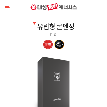
유럽형 콘덴싱
DOC