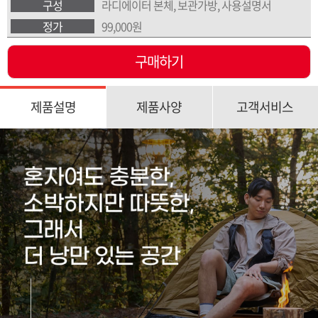
구성
라디에이터 본체, 보관가방, 사용설명서
정가
99,000원
구매하기
제품설명
제품사양
고객서비스