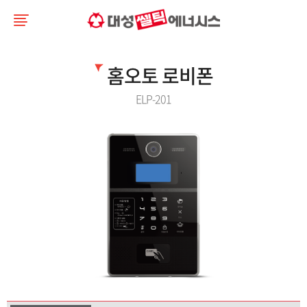
홈오토 로비폰
ELP-201