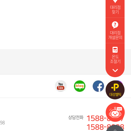
대리점
찾기
대리점
개설문의
온도
조절기
대성쎌틱
상담전화
1588-8577
698
1588-8888