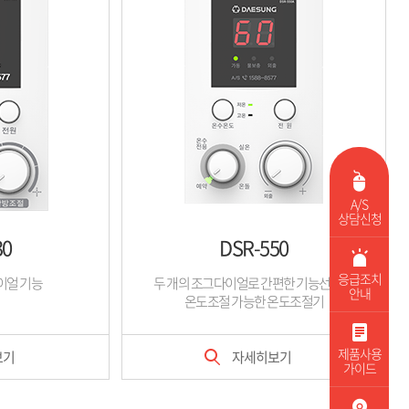
A/S
상담신청
30
DSR-550
응급조치
이얼 기능
두 개의 조그다이얼로 간편한 기능선택 및
안내
온도조절 가능한 온도조절기
제품사용
보기
자세히보기
가이드