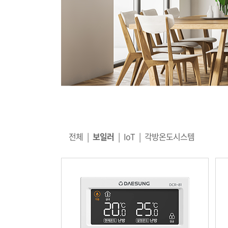
전체
|
보일러
|
IoT
|
각방온도시스템