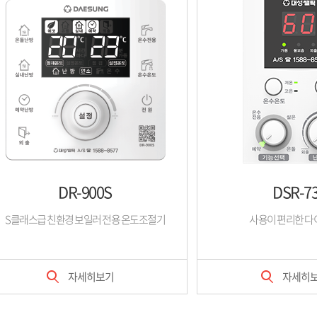
DR-900S
DSR-7
S클래스급 친환경 보일러 전용 온도조절기
사용이 편리한 다
자세히보기
자세히