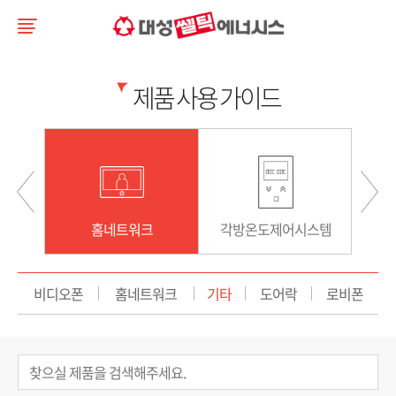
제품 사용 가이드
스템
홈네트워크
각방온도제어시스템
비디오폰
홈네트워크
기타
도어락
로비폰