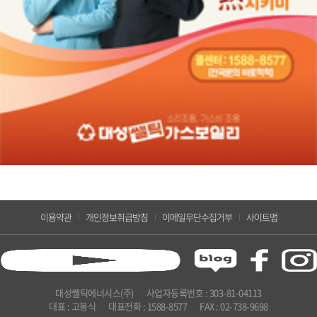
이용약관
개인정보취급방침
이메일무단수집거부
사이트맵
대성쎌틱에너시스(주)
사업자등록번호 : 303-81-04113
대표 : 고봉식
대표전화 : 1588-8577
FAX : 02-738-9698