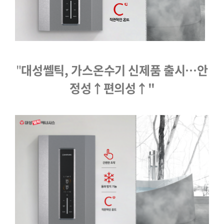
"
대성쎌틱, 가스온수기 신제품 출시…안
정성↑편의성↑
"