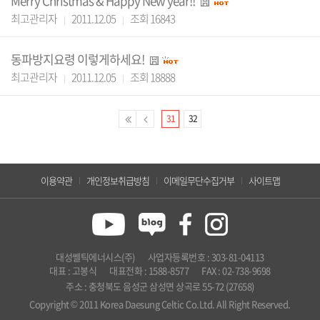
Merry Christmas & Happy New year!!
최고관리자
2011.12.05
조회 16843
동파방지요령 이렇게하세요!
최고관리자
2011.12.05
조회 18888
31
32
이용약관
개인정보취급방침
이메일무단수집거부
사이트맵
대성쎌틱에너시스(주)
사업자등록번호 : 303-81-04113
대표 : 고봉식
대표전화 : 1588-8577
FAX : 02-738-9698
주소 : 충청북도 음성군 삼성면 상곡로 55-72 (27658)
Copyright © 2011 Korea Daesung Celtic Co.Ltd. All Right Reserved.