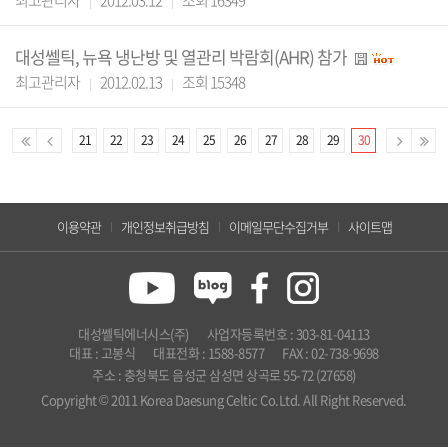
최고관리자
2012.03.12
조회 16349
대성쎌틱, 뉴욕 냉난방 및 열관리 박람회(AHR) 참가
최고관리자
2012.02.13
조회 15348
21
22
23
24
25
26
27
28
29
30
이용약관
개인정보취급방침
이메일무단수집거부
사이트맵
대성쎌틱에너시스(주)
사업자등록번호 : 303-81-04113
대표 : 고봉식
대표전화 : 1588-8577
FAX : 02-738-9698
주소 : 충청북도 음성군 삼성면 상곡로 55-72 (27658)
Copyright © 2011 Korea Daesung Celtic Co.Ltd. All Right Reserved.