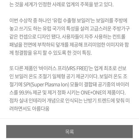
는
것을
세계가
인정한
사례로
업계의
주목을
받고
있다
.
이번
수상작
중
하나인
‘
유럽
수출형
보일러
’
는
보일러를
주방에
놓고
쓰기도
하는
유럽
국가의
특성을
살려
고급스러운
주방가구
같은
컨셉으로
디자인
됐다
.
사용자들이
자주
사용하는
컨트롤
패널을
전면에
부착하되
덮개를
제공해
프리미엄한
이미지와
함
께
청결함을
유지
할
수
있도록
한
것이
특징
.
또
다른
제품인
‘
바이러스
프리
(VRS FREE)’
는
업계
최초로
선보
인
보일러
온도
조절기
일체형
공기
제균기이다
.
보일러
온도
조
절기에
SPI(Super Plasma Ion)
모듈이
결합돼
공기중의
바이러
스를
99.9%
제균
및
제거
정화
시키는
ONE+ONE
의
제품이다
.
점차
실내
인테리어
개념으로
인식되는
난방기
트렌드에
맞춰
미
려하면서도
아름다움
목록