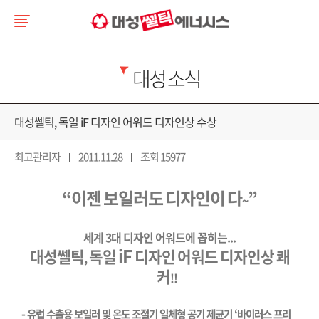
대성 소식
대성쎌틱, 독일 iF 디자인 어워드 디자인상 수상
최고관리자
2011.11.28
조회 15977
“
이젠
보일러도
디자인이
다
”
~
세계
3
대
디자인
어워드에
꼽히는
...
iF
대성쎌틱
독일
디자인
어워드
디자인상
쾌
,
커
!!
-
‘
유럽
수출용
보일러
및
온도
조절기
일체형
공기
제균기
바이러스
프리