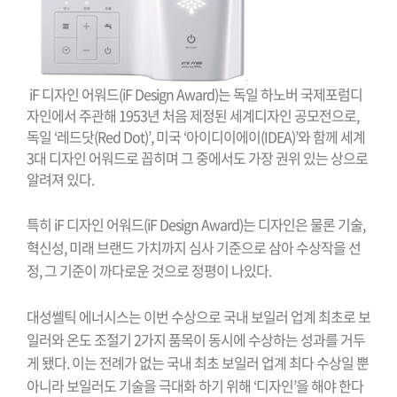
iF
디자인
어워드
(iF Design Award)
는
독일
하노버
국제포럼디
자인에서
주관해
1953
년
처음
제정된
세계디자인
공모전으로
,
독일
‘
레드닷
(Red Dot)
’
,
미국
‘
아이디이에이
(IDEA)
’
와
함께
세계
3
대
디자인
어워드로
꼽히며
그
중에서도
가장
권위
있는
상으로
알려져
있다
.
특히
iF
디자인
어워드
(iF Design Award)
는
디자인은
물론
기술
,
혁신성
,
미래
브랜드
가치까지
심사
기준으로
삼아
수상작을
선
정
,
그
기준이
까다로운
것으로
정평이
나있다
.
대성쎌틱
에너시스는
이번
수상으로
국내
보일러
업계
최초로
보
일러와
온도
조절기
2
가지
품목이
동시에
수상하는
성과를
거두
게
됐다
.
이는
전례가
없는
국내
최초
보일러
업계
최다
수상일
뿐
아니라
보일러도
기술을
극대화
하기
위해
‘
디자인
’
을
해야
한다