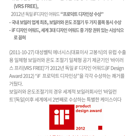
(VRS FREE),
2012
iF
“
년
독일
디자인
어워드
프로덕트
디자인상
수상
”
-
,
국내
보일러
업계
최초
보일러와
온도
조절기
두
가지
품목
동시
수상
- iF
,
3
디자인
어워드
세계
대
디자인
어워드
중
가장
권위
있는
시상식으
로
꼽혀
(2011-10-27)
대성쎌틱
에너시스
(
대표이사
고봉식
)
의
유럽
수출
용
일체형
보일러와
온도
조절기
일체형
공기
제균기인
‘
바이러
스
프리
(VRS FREE)’
가
2012
년
독일
iF
디자인
어워드
(iF Design
Award 2012) “iF
프로덕트
디자인상
”
을
각각
수상하는
쾌거를
거뒀다
.
보일러와
온도조절기의
경우
세계적
보일러회사인
‘
바일런
트
’(
독일
)
이후
세계에서
2
번째로
수상하는
특별한
케이스
이다