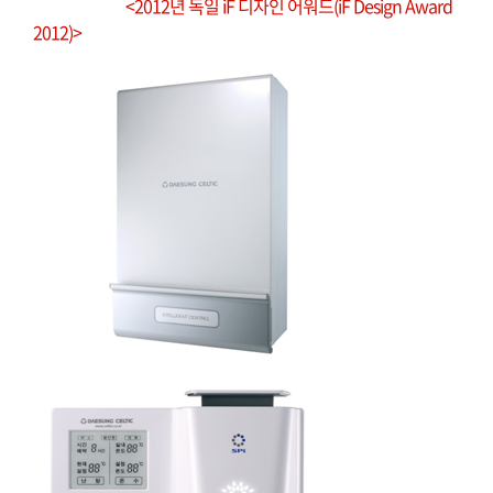
<2012
년
독일
iF
디자인
어워드
(iF Design Award
2012)>