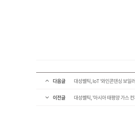
다음글
대성쎌틱, IoT ‘와인콘덴싱 보일러
이전글
대성쎌틱, '아시아 태평양 가스 