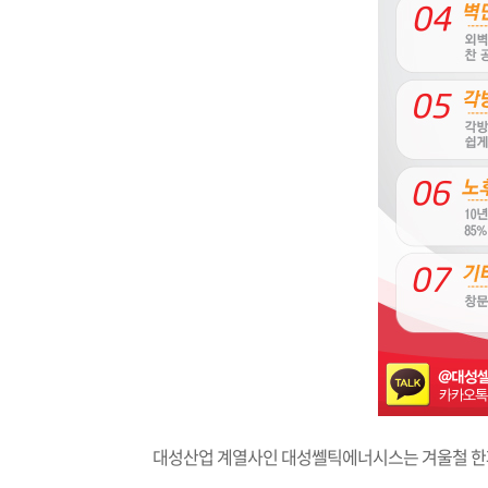
대성산업 계열사인 대성쎌틱에너시스는 겨울철 한파에