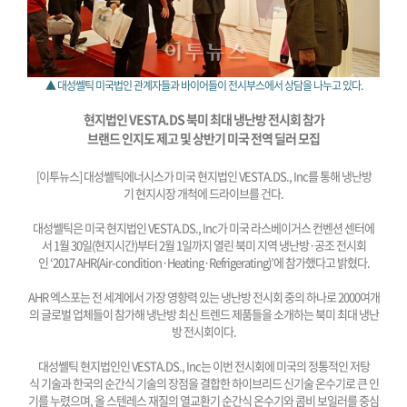
▲ 대성쎌틱 미국법인 관계자들과 바이어들이 전시부스에서 상담을 나누고 있다.
현지법인 VESTA.DS 북미 최대 냉난방 전시회 참가
브랜드 인지도 제고 및 상반기 미국 전역 딜러 모집
[이투뉴스] 대성쎌틱에너시스가 미국 현지법인 VESTA.DS., Inc를 통해 냉난방
기 현지시장 개척에 드라이브를 건다.
대성쎌틱은 미국 현지법인 VESTA.DS., Inc가 미국 라스베이거스 컨벤션 센터에
서 1월 30일(현지시간)부터 2월 1일까지 열린 북미 지역 냉난방·공조 전시회
인 ‘2017 AHR(Air-condition·Heating·Refrigerating)’에 참가했다고 밝혔다.
AHR 엑스포는 전 세계에서 가장 영향력 있는 냉난방 전시회 중의 하나로 2000여개
의 글로벌 업체들이 참가해 냉난방 최신 트렌드 제품들을 소개하는 북미 최대 냉난
방 전시회이다.
대성쎌틱 현지법인인 VESTA.DS., Inc는 이번 전시회에 미국의 정통적인 저탕
식 기술과 한국의 순간식 기술의 장점을 결합한 하이브리드 신기술 온수기로 큰 인
기를 누렸으며, 올 스텐레스 재질의 열교환기 순간식 온수기와 콤비 보일러를 중심