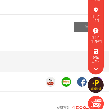
대리점
찾기
목록
대리점
개설문의
온도
조절기
대성쎌틱
상담전화
1588-8577