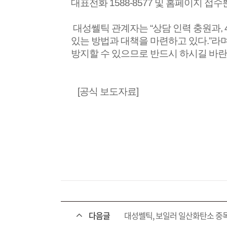
대표전화
1588-8577
및 홈페이지 접수
대성쎌틱 관계자는
“
상담 인력 충원과
,
있는 방법과 대책을 마련하고 있다
.”
라
방지할 수 있으므로 반드시 하시길 바
[공식 보도자료]
다음글
대성쎌틱, 보일러 일산화탄소 중