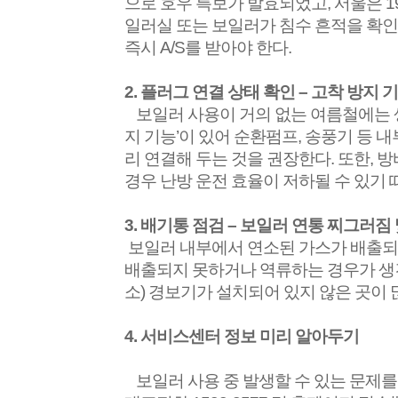
으로 호우 특보가 발효되었고
,
서울은
1
일러실 또는 보일러가 침수 흔적을 확
즉시
A/S
를 받아야 한다
.
2.
플러그 연결 상태 확인
–
고착 방지 
보일러 사용이 거의 없는 여름철에는
지 기능
’
이 있어 순환펌프
,
송풍기 등 내
리 연결해 두는 것을 권장한다
.
또한
,
방
경우 난방 운전 효율이 저하될 수 있기
3.
배기통 점검
–
보일러 연통 찌그러짐 
보일러 내부에서 연소된 가스가 배출되
배출되지 못하거나 역류하는 경우가 생
소
)
경보기가 설치되어 있지 않은 곳이 
4.
서비스센터 정보 미리 알아두기
보일러 사용 중 발생할 수 있는 문제