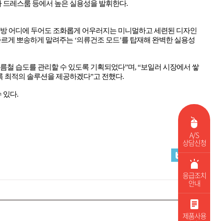
나 드레스룸 등에서 높은 실용성을 발휘한다
.
방 어디에 두어도 조화롭게 어우러지는 미니멀하고 세련된 디자인
빠르게 뽀송하게 말려주는
‘
의류건조 모드
’
를 탑재해 완벽한 실용성
름철 습도를 관리할 수 있도록 기획되었다
”
며
, “
보일러 시장에서 쌓
록 최적의 솔루션을 제공하겠다
”
고 전했다
.
 있다
.
A/S
상담신청
응급조치
안내
제품사용