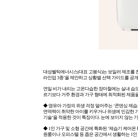
대성쎌틱에너시스
(
대표 고봉식
)
는 보일러 제조를
라인업
3
종
’
을 제안하고 상황별 선택 가이드를 공
연일 비가 내리는 고온다습한 장마철에는 실내 습
르기보다 거주 환경과 가구 형태에 최적화된 제품을
◆ 영유아 가정의 위생 걱정 덜어주는
‘
콘덴싱 제습
면역력이 취약한 아이를 키우거나 위생에 민감한 
기술
’
을 적용한 것이 특징이다
.
눈에 보이지 않는 
◆
1
인 가구 및 소형 공간에 특화된
‘
제습기 케어온
Ⅰ
원룸이나 오피스텔 등 좁은 공간에서 생활하는
1
인