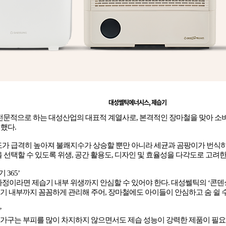
대성쎌틱에너시스
,
제습기
 전문적으로 하는 대성산업의 대표적 계열사로
,
본격적인 장마철을 맞아 소
개했다
.
도가 급격히 높아져 불쾌지수가 상승할 뿐만 아니라 세균과 곰팡이가 번식
 선택할 수 있도록 위생
,
공간 활용도
,
디자인 및 효율성을 다각도로 고려
기
365’
가정이라면 제습기 내부 위생까지 안심할 수 있어야 한다
.
대성쎌틱의
‘
콘덴
기기 내부까지 꼼꼼하게 관리해 주어
,
장마철에도 아이들이 안심하고 숨 쉴 
’
 가구는 부피를 많이 차지하지 않으면서도 제습 성능이 강력한 제품이 필