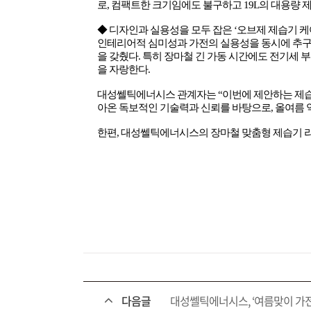
로
,
컴팩트한 크기임에도 불구하고
19L
의 대용량 
◆ 디자인과 실용성을 모두 잡은
‘
오브제 제습기 
인테리어적 심미성과 가전의 실용성을 동시에 추
을 갖췄다
.
특히 장마철 긴 가동 시간에도 전기세 
을 자랑한다
.
대성쎌틱에너시스 관계자는
“
이번에 제안하는 제
아온 독보적인 기술력과 신뢰를 바탕으로
,
올여름 
한편
,
대성쎌틱에너시스의 장마철 맞춤형 제습기 라
다음글
대성쎌틱에너시스, ‘여름맞이 가전