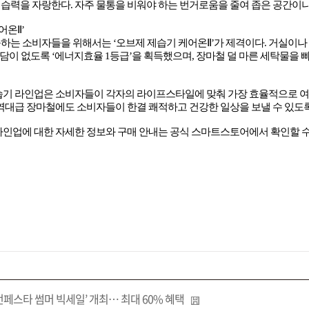
제습력을 자랑한다
.
자주 물통을 비워야 하는 번거로움을 줄여 좁은 공간이
케어온
Ⅱ’
구하는 소비자들을 위해서는
‘
오브제 제습기 케어온
Ⅱ’
가 제격이다
.
거실이나 
부담이 없도록
‘
에너지효율
1
등급
’
을 획득했으며
,
장마철 덜 마른 세탁물을 
습기 라인업은 소비자들이 각자의 라이프스타일에 맞춰 가장 효율적으로 여
역대급 장마철에도 소비자들이 한결 쾌적하고 건강한 일상을 보낼 수 있도
인업에 대한 자세한 정보와 구매 안내는 공식 스마트스토어에서 확인할 수
페스타 썸머 빅세일’ 개최… 최대 60% 혜택