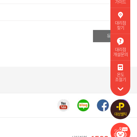
가이드
대리점
찾기
목록
대리점
개설문의
온도
조절기
대성쎌틱