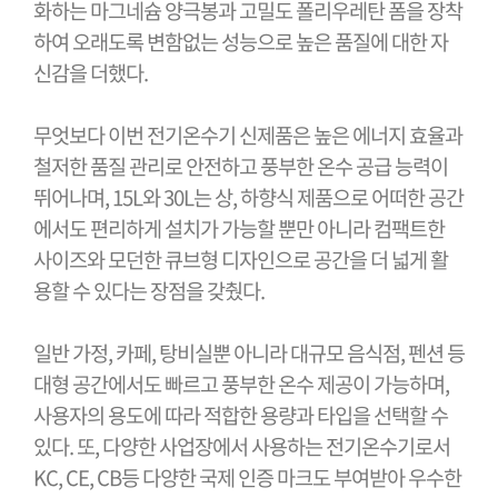
화하는 마그네슘 양극봉과 고밀도 폴리우레탄 폼을 장착
하여 오래도록 변함없는 성능으로 높은 품질에 대한 자
신감을 더했다
.
무엇보다 이번 전기온수기 신제품은 높은 에너지 효율과
철저한 품질 관리로 안전하고 풍부한 온수 공급 능력이
뛰어나며
, 15L
와
30L
는 상
,
하향식 제품으로 어떠한 공간
에서도 편리하게 설치가 가능할 뿐만 아니라 컴팩트한
사이즈와 모던한 큐브형 디자인으로 공간을 더 넓게 활
용할 수 있다는 장점을 갖췄다
.
일반 가정
,
카페
,
탕비실뿐 아니라 대규모 음식점
,
펜션 등
대형 공간에서도 빠르고 풍부한 온수 제공이 가능하며
,
사용자의 용도에 따라 적합한 용량과 타입을 선택할 수
있다
.
또
,
다양한 사업장에서 사용하는 전기온수기로서
KC, CE, CB
등 다양한 국제 인증 마크도 부여받아 우수한