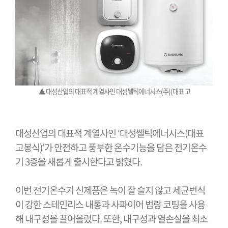
▲
대성산업의 대표적 계열사인 대성쎌틱에너시스(주)(대표 고
대성산업의 대표적 계열사인
‘
대성쎌틱에너시스
(
대표
고봉식
)’
가 안전하고 풍부한 온수기능을 담은 전기온수
기
3
종을 새롭게 출시한다고 밝혔다
.
이번 전기온수기 신제품은 녹이 잘 슬지 않고 세균번식
이 강한 스테인리스 내통과 사파이어 법랑 코팅을 사용
해 내구성을 끌어올렸다
.
또한
,
내구성과 열손실을 최소