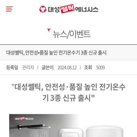
뉴스/이벤트
대성쎌틱, 안전성•품질 높인 전기온수기 3종 신규 출시
등록일
관리자
글쓴이
2024.08.12
조회
5009
"
대성쎌틱
,
안전성·품질 높인 전기온수
기
3
종 신규 출시
"