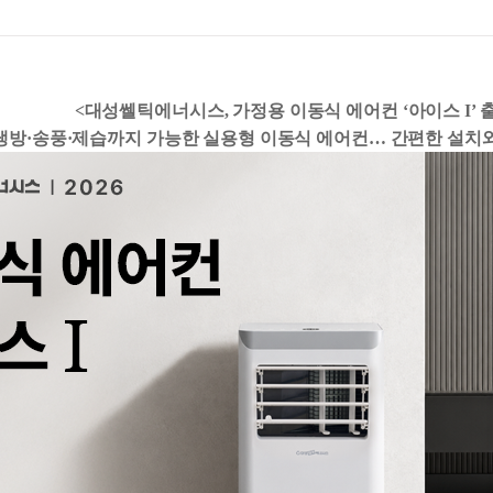
<
대성쎌틱에너시스
,
가정용 이동식 에어컨 ‘아이스
I
’ 
냉방·송풍·제습까지 가능한 실용형 이동식 에어컨… 간편한 설치와