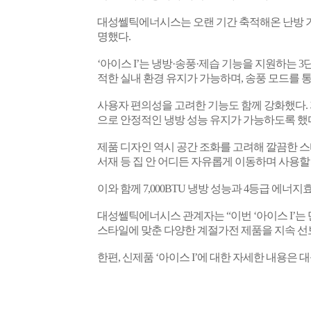
대성쎌틱에너시스는 오랜 기간 축적해온 난방 
명했다
.
‘아이스
I
’는 냉방·송풍·제습 기능을 지원하는
3
적한 실내 환경 유지가 가능하며
,
송풍 모드를 
사용자 편의성을 고려한 기능도 함께 강화했다
.
으로 안정적인 냉방 성능 유지가 가능하도록 했
제품 디자인 역시 공간 조화를 고려해 깔끔한 
서재 등 집 안 어디든 자유롭게 이동하며 사용할
이와 함께
7,000BTU
냉방 성능과
4
등급 에너지
대성쎌틱에너시스 관계자는 “이번 ‘아이스
I
’는
스타일에 맞춘 다양한 계절가전 제품을 지속 선
한편
,
신제품 ‘아이스
I
’에 대한 자세한 내용은