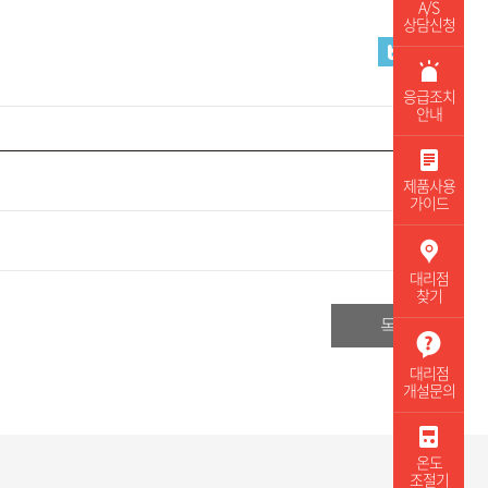
A/S
상담신청
응급조치
안내
제품사용
가이드
대리점
찾기
목록
대리점
개설문의
온도
조절기