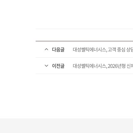
다음글
대성쎌틱에너시스, 고객 중심 상담 혁
이전글
대성쎌틱에너시스, 2026년형 신제