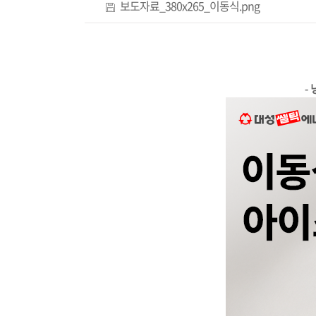
보도자료_380x265_이동식.png
-