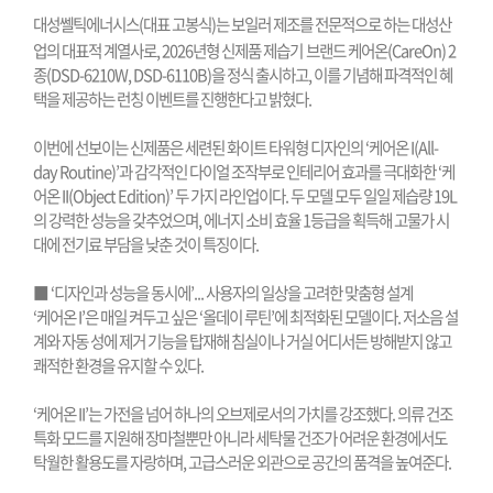
대성쎌틱에너시스
(
대표 고봉식
)
는 보일러 제조를 전문적으로 하는 대성산
업의 대표적 계열사로
, 2026
년형 신제품 제습기
브랜드 케어온
(CareOn) 2
종
(DSD-6210W, DSD-6110B)
을 정식 출시하고
,
이를 기념해 파격적인 혜
택을 제공하는 런칭 이벤트를 진행한다고 밝혔다
.
이번에 선보이는 신제품은 세련된 화이트 타워형 디자인의 ‘케어온
I(All-
day Routine)
’과 감각적인 다이얼 조작부로 인테리어 효과를 극대화한 ‘케
어온
II(Object Edition)
’ 두 가지 라인업이다
.
두 모델 모두 일일 제습량
19L
의 강력한 성능을 갖추었으며
,
에너지 소비 효율
1
등급을 획득해 고물가 시
대에 전기료 부담을 낮춘 것이 특징이다
.
■ ‘디자인과 성능을 동시에’
...
사용자의 일상을 고려한 맞춤형 설계
‘케어온
I
’은 매일 켜두고 싶은 ‘올데이 루틴’에 최적화된 모델이다
.
저소음 설
계와 자동 성에 제거 기능을 탑재해 침실이나 거실 어디서든 방해받지 않고
쾌적한 환경을 유지할 수 있다
.
‘케어온
II
’는 가전을 넘어 하나의 오브제로서의 가치를 강조했다
.
의류 건조
특화 모드를 지원해 장마철뿐만 아니라 세탁물 건조가 어려운 환경에서도
탁월한 활용도를 자랑하며
,
고급스러운 외관으로 공간의 품격을 높여준다
.