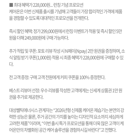
■ 최대 혜택가
228,000
원
...
런칭 기념 프로모션
케어온은 이번 신제품 출시를 기념해 고객들이 가장 합리적인 가격에 제품
을 경험할 수 있도록 대대적인 프로모션을 전개한다
.
즉시 할인 혜택
:
정가
299,000
원에서 런칭 이벤트가 적용 및 즉시 할인
5
만
원을 더해
249,000
원에 구매 가능하다
.
추가 적립 및 쿠폰
:
포토 리뷰 작성 시
N
페이
(Npay) 2
만 원권을 증정하며
,
소
식 알림 받기 쿠폰
(1,000
원
)
적용 시 최종 혜택가
228,000
원에 구매할 수 있
다
.
전 고객 증정
:
구매 고객 전원에게 커피 쿠폰을
100%
증정한다
.
베스트 리뷰어 선정
:
우수 리뷰를 작성한 고객에게는 신세계 상품권
1
만 원
권을 추가로 제공한다
.
대성쎌틱에너시스 관계자는 “
2026
년형 신제품 케어온 제습기는 본연의 강
력한 성능은 물론
,
주거 공간의 가치를 높이는 디자인적 요소까지 세심하게
고려한 제품”이라며
,
“이번 출시 특가 프로모션을 통해 더욱 많은 고객이 케
어온만의 차별화된 공간 케어 솔루션을 경험하시길 바란다”고 전했다
.