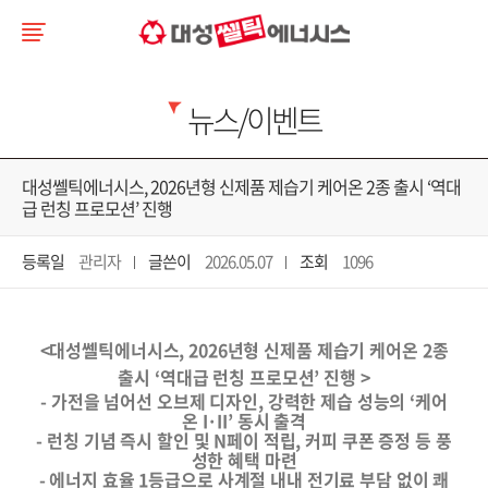
뉴스/이벤트
대성쎌틱에너시스, 2026년형 신제품 제습기 케어온 2종 출시 ‘역대
급 런칭 프로모션’ 진행
등록일
관리자
글쓴이
2026.05.07
조회
1096
<
대성쎌틱에너시스
, 2026
년형 신제품 제습기 케어온
2
종
출시 ‘역대급 런칭 프로모션’ 진행
>
-
가전을 넘어선 오브제 디자인
,
강력한 제습 성능의 ‘케어
온
I
·
II
’ 동시 출격
-
런칭 기념 즉시 할인 및
N
페이 적립
,
커피 쿠폰 증정 등 풍
성한 혜택 마련
-
에너지 효율
1
등급으로 사계절 내내 전기료 부담 없이 쾌