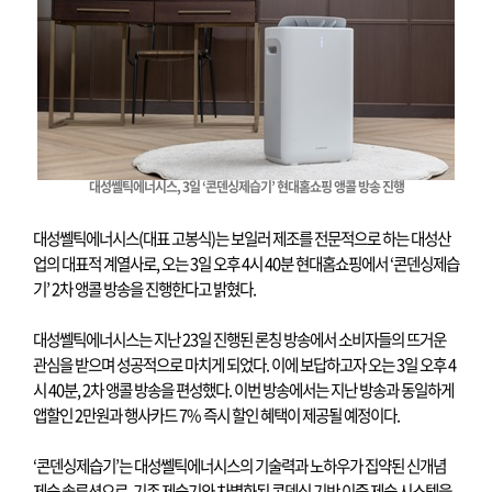
대성쎌틱에너시스
, 3
일
‘
콘덴싱제습기
’
현대홈쇼핑 앵콜 방송 진행
대성쎌틱에너시스
(
대표 고봉식
)
는 보일러 제조를 전문적으로 하는 대성산
업의 대표적 계열사로
,
오는
3
일 오후
4
시
40
분 현대홈쇼핑에서
‘
콘덴싱제습
기
’ 2
차 앵콜 방송을 진행한다고 밝혔다
.
대성쎌틱에너시스는 지난
23
일 진행된 론칭 방송에서 소비자들의 뜨거운
관심을 받으며 성공적으로 마치게 되었다
.
이에 보답하고자 오는
3
일 오후
4
시
40
분
, 2
차 앵콜 방송을 편성했다
.
이번 방송에서는 지난 방송과 동일하게
앱할인
2
만원과 행사카드
7%
즉시 할인 혜택이 제공될 예정이다
.
‘
콘덴싱제습기
’
는 대성쎌틱에너시스의 기술력과 노하우가 집약된 신개념
제습 솔루션으로
,
기존 제습기와 차별화된 콘덴싱 기반 이중 제습 시스템을