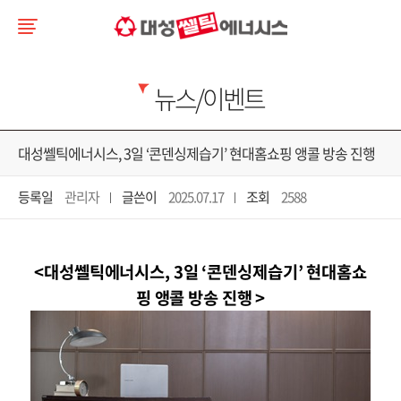
뉴스/이벤트
대성쎌틱에너시스, 3일 ‘콘덴싱제습기’ 현대홈쇼핑 앵콜 방송 진행
등록일
관리자
글쓴이
2025.07.17
조회
2588
<
대성쎌틱에너시스
, 3
일
‘
콘덴싱제습기
’
현대홈쇼
핑 앵콜 방송 진행
>